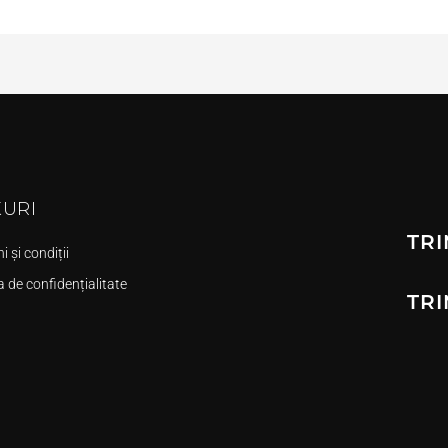
KURI
TRI
 și condiții
a de confidențialitate
TRI