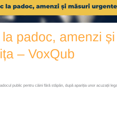
c la padoc, amenzi ș
șița – VoxQub
docul public pentru câini fără stăpân, după apariția unor acuzații legat