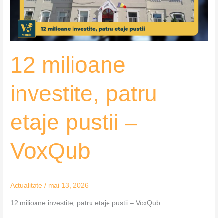
–
VoxQub
12 milioane
investite, patru
etaje pustii –
VoxQub
Actualitate
/
mai 13, 2026
12 milioane investite, patru etaje pustii – VoxQub