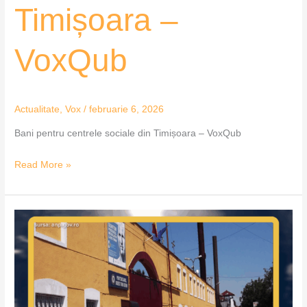
Timișoara –
VoxQub
Actualitate
,
Vox
/
februarie 6, 2026
Bani pentru centrele sociale din Timișoara – VoxQub
Read More »
Dotări
noi
la
penitenciarul
din
Severin