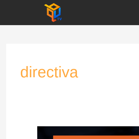
Skip
to
content
directiva
Directiva
Europeană