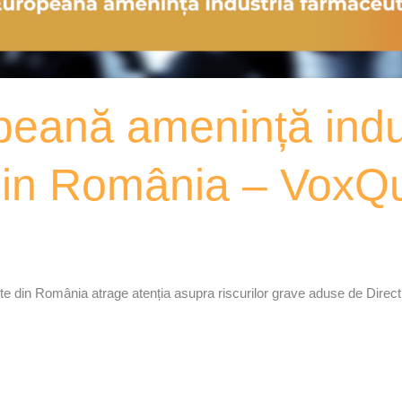
peană amenință indu
din România – VoxQ
te din România atrage atenția asupra riscurilor grave aduse de Direc