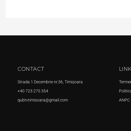
CONTACT
LIN
Strada 1 Decembrie nr.36, Timișoara
Termeni
+40 723 275 354
Politic
qubtvtimisoara@gmail.com
ANPC