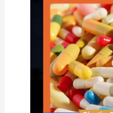
amenință
industria
farmaceutică
din
România
–
VoxQub