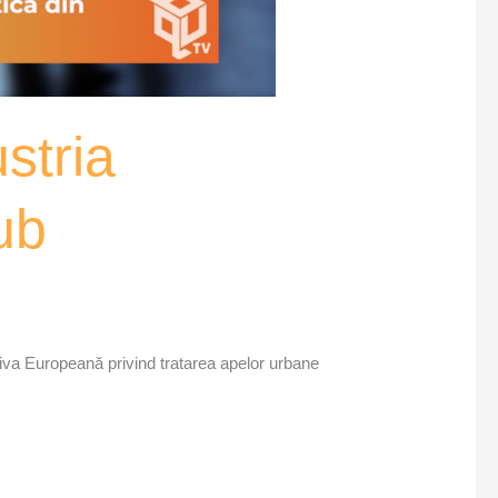
stria
ub
tiva Europeană privind tratarea apelor urbane