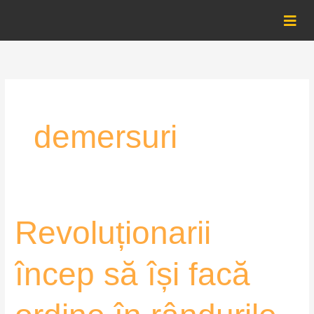
Skip
to
content
demersuri
Revoluționarii
Revoluționarii
încep
să
încep să își facă
își
facă
ordine