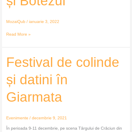
și Botezul
și
Botezul
MozaiQub
/
ianuarie 3, 2022
Read More »
Festival
Festival de colinde
de
colinde
și datini în
și
datini
Giarmata
în
Giarmata
Evenimente
/
decembrie 9, 2021
În perioada 9-11 decembrie, pe scena Târgului de Crăciun din