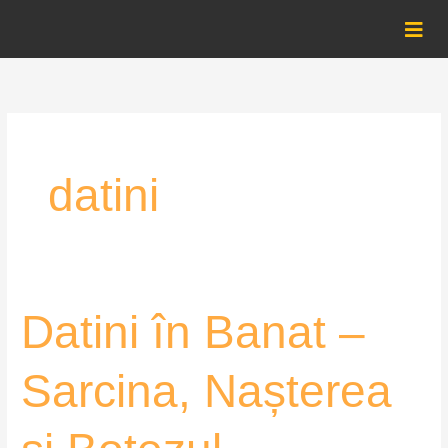
Skip
to
content
datini
Datini
Datini în Banat –
în
Banat
Sarcina, Nașterea
–
Sarcina,
Nașterea