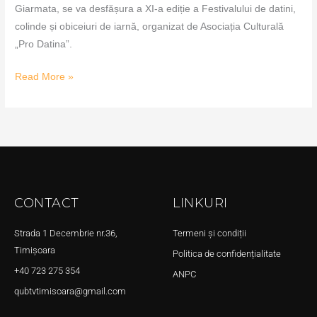
Giarmata, se va desfășura a XI-a ediție a Festivalului de datini,
colinde și obiceiuri de iarnă, organizat de Asociația Culturală
„Pro Datina”.
Read More »
CONTACT
LINKURI
Strada 1 Decembrie nr.36,
Termeni și condiții
Timișoara
Politica de confidențialitate
+40 723 275 354
ANPC
qubtvtimisoara@gmail.com