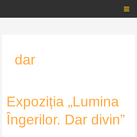
Skip
to
content
dar
Expoziția
Expoziția „Lumina
„Lumina
Îngerilor.
Îngerilor. Dar divin”
Dar
divin”