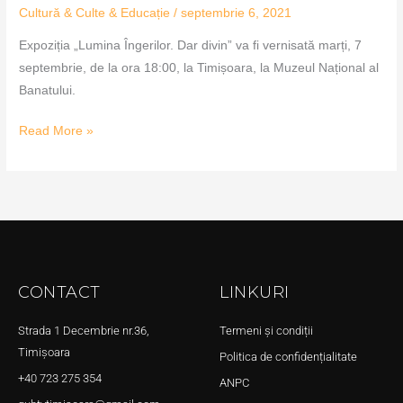
Cultură & Culte & Educație
/
septembrie 6, 2021
Expoziția „Lumina Îngerilor. Dar divin” va fi vernisată marți, 7
septembrie, de la ora 18:00, la Timișoara, la Muzeul Național al
Banatului.
Read More »
CONTACT
LINKURI
Strada 1 Decembrie nr.36,
Termeni și condiții
Timișoara
Politica de confidențialitate
+40 723 275 354
ANPC