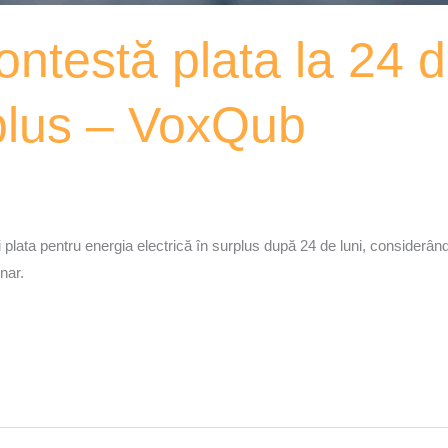
ontestă plata la 24 d
rplus – VoxQub
mi plata pentru energia electrică în surplus după 24 de luni, considerân
nar.