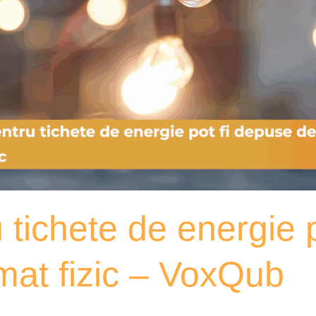
 tichete de energie 
rmat fizic – VoxQub