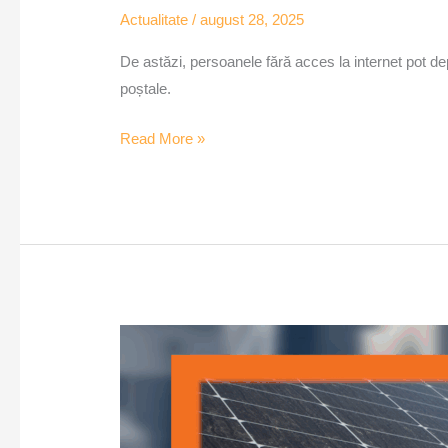
Actualitate
/
august 28, 2025
De astăzi, persoanele fără acces la internet pot depu
poștale.
Read More »
Prosumatorii
contestă
plata
la
24