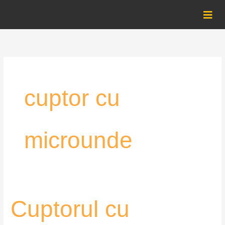
Skip
to
content
cuptor cu
microunde
Cuptorul
Cuptorul cu
cu