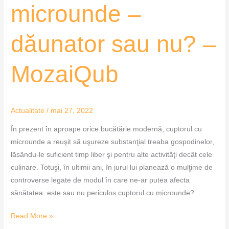
microunde
microunde –
–
dăunator
dăunator sau nu? –
sau
nu?
–
MozaiQub
MozaiQub
Actualitate
/
mai 27, 2022
În prezent în aproape orice bucătărie modernă, cuptorul cu
microunde a reuşit să uşureze substanţial treaba gospodinelor,
lăsându-le suficient timp liber şi pentru alte activităţi decât cele
culinare. Totuşi, în ultimii ani, în jurul lui planează o mulţime de
controverse legate de modul în care ne-ar putea afecta
sănătatea: este sau nu periculos cuptorul cu microunde?
Read More »