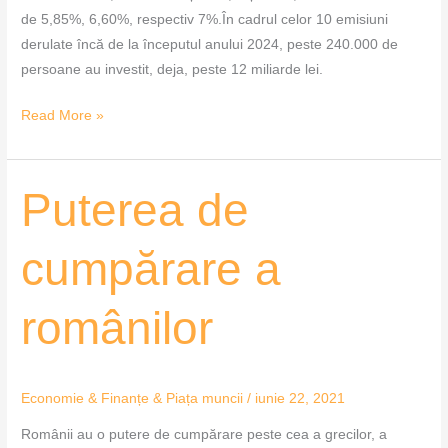
de 5,85%, 6,60%, respectiv 7%.În cadrul celor 10 emisiuni
derulate încă de la începutul anului 2024, peste 240.000 de
persoane au investit, deja, peste 12 miliarde lei.
Read More »
Puterea
Puterea de
de
cumpărare
cumpărare a
a
românilor
românilor
Economie & Finanțe & Piața muncii
/
iunie 22, 2021
Românii au o putere de cumpărare peste cea a grecilor, a