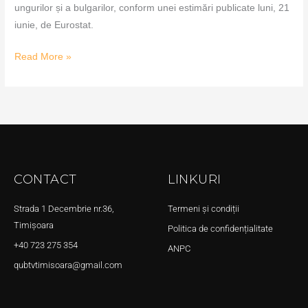
ungurilor și a bulgarilor, conform unei estimări publicate luni, 21
iunie, de Eurostat.
Read More »
CONTACT
LINKURI
Strada 1 Decembrie nr.36,
Termeni și condiții
Timișoara
Politica de confidențialitate
+40 723 275 354
ANPC
qubtvtimisoara@gmail.com