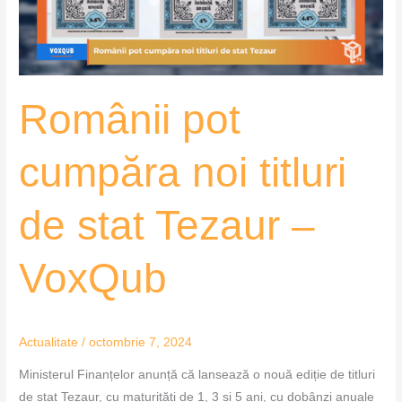
stat
Tezaur
–
VoxQub
Românii pot
cumpăra noi titluri
de stat Tezaur –
VoxQub
Actualitate
/
octombrie 7, 2024
Ministerul Finanțelor anunță că lansează o nouă ediție de titluri
de stat Tezaur, cu maturități de 1, 3 și 5 ani, cu dobânzi anuale