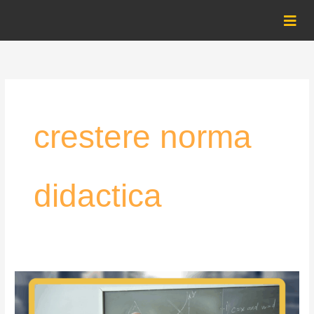
Skip
to
content
crestere norma
didactica
Proteste
în