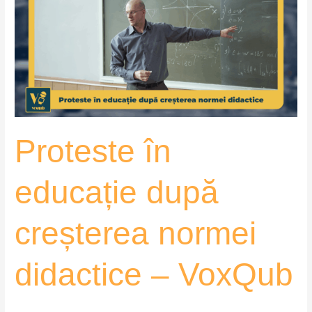
educație
după
creșterea
normei
didactice
–
VoxQub
Proteste în
educație după
creșterea normei
didactice – VoxQub