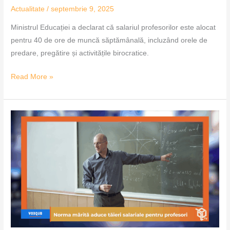
Actualitate
/
septembrie 9, 2025
Ministrul Educației a declarat că salariul profesorilor este alocat
pentru 40 de ore de muncă săptămânală, incluzând orele de
predare, pregătire și activitățile birocratice.
Read More »
Norma
mărită
aduce
tăieri
salariale
pentru
profesori
–
VoxQub