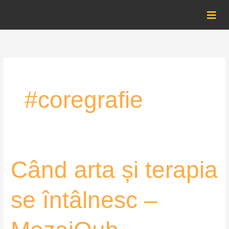
Skip
to
content
#coregrafie
Când
Când arta și terapia
arta
și
se întâlnesc –
terapia
se
întâlnesc