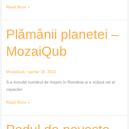
Read More »
Plămânii
Plămânii planetei –
planetei
–
MozaiQub
MozaiQub
MozaiQub
/
aprilie 18, 2022
S-a înmulțit numărul de mașini în România și a scăzut cel al
copacilor.
Read More »
Podul