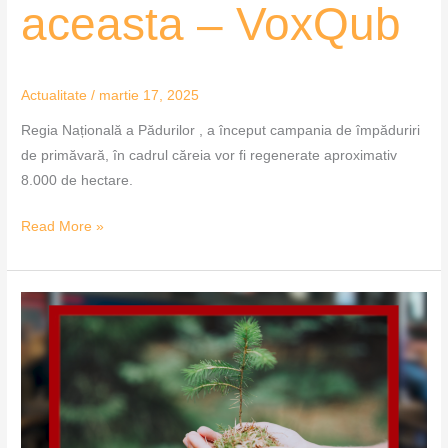
aceasta – VoxQub
Actualitate
/
martie 17, 2025
Regia Națională a Pădurilor , a început campania de împăduriri
de primăvară, în cadrul căreia vor fi regenerate aproximativ
8.000 de hectare.
Read More »
Direcția
Silvică
Timiș
plantează
aproape
200.000