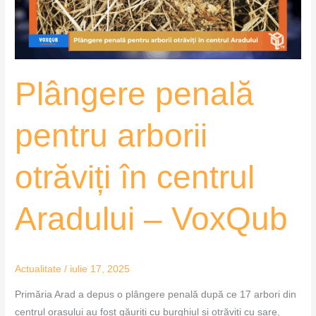
centrul
Aradului
–
VoxQub
Plângere penală
pentru arborii
otrăviți în centrul
Aradului – VoxQub
Actualitate
/
iulie 17, 2025
Primăria Arad a depus o plângere penală după ce 17 arbori din
centrul orașului au fost găuriți cu burghiul și otrăviți cu sare,