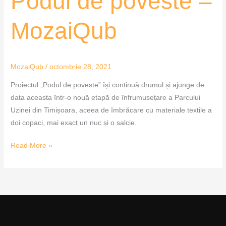
Podul de poveste –
de
poveste
MozaiQub
–
MozaiQub
MozaiQub
/
octombrie 28, 2021
Proiectul „Podul de poveste” își continuă drumul și ajunge de
data aceasta într-o nouă etapă de înfrumusețare a Parcului
Uzinei din Timișoara, aceea de îmbrăcare cu materiale textile a
doi copaci, mai exact un nuc și o salcie.
Read More »