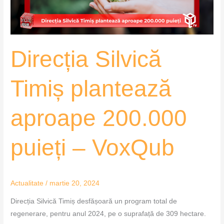
puieți
–
VoxQub
Direcția Silvică
Timiș plantează
aproape 200.000
puieți – VoxQub
Actualitate
/
martie 20, 2024
Direcția Silvică Timiș desfășoară un program total de
regenerare, pentru anul 2024, pe o suprafață de 309 hectare.