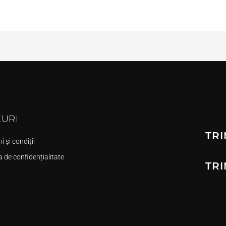
KURI
TRI
 și condiții
a de confidențialitate
TRI