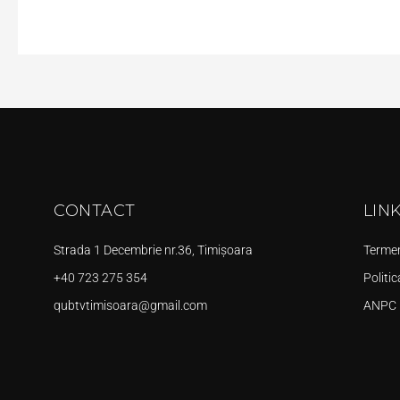
CONTACT
LIN
Strada 1 Decembrie nr.36, Timișoara
Termeni
+40 723 275 354
Politic
qubtvtimisoara@gmail.com
ANPC