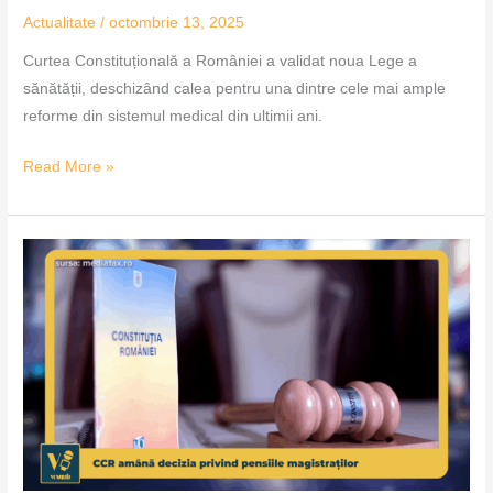
Actualitate
/
octombrie 13, 2025
Curtea Constituțională a României a validat noua Lege a
sănătății, deschizând calea pentru una dintre cele mai ample
reforme din sistemul medical din ultimii ani.
Read More »
CCR
amână
decizia
privind
pensiile
magistraților
–
VoxQub