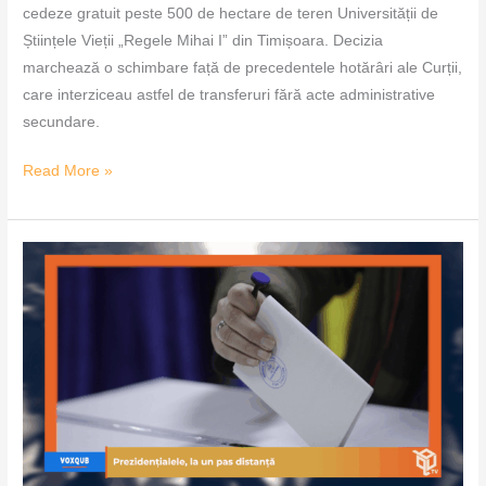
cedeze gratuit peste 500 de hectare de teren Universității de
Științele Vieții „Regele Mihai I” din Timișoara. Decizia
marchează o schimbare față de precedentele hotărâri ale Curții,
care interziceau astfel de transferuri fără acte administrative
secundare.
Read More »
Prezidențialele,
la
un
pas
distanță
–
VoxQub