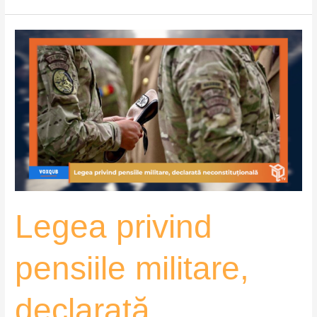
Legea
privind
pensiile
militare,
declarată
neconstituțională
–
VoxQub
Legea privind
pensiile militare,
declarată