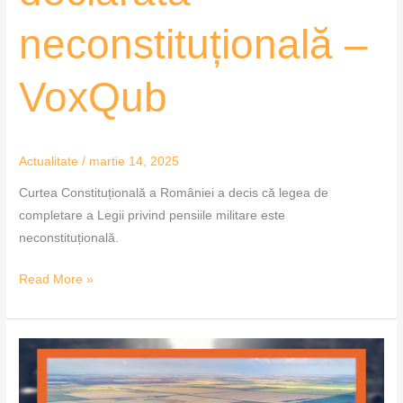
neconstituțională –
VoxQub
Actualitate
/
martie 14, 2025
Curtea Constituțională a României a decis că legea de
completare a Legii privind pensiile militare este
neconstituțională.
Read More »
Legea
arendei
a