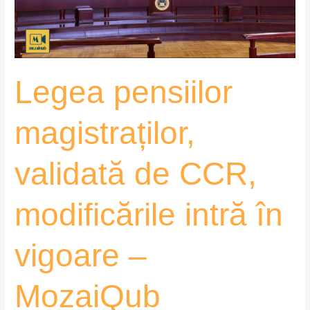
modificările
intră
în
vigoare
Legea pensiilor
–
MozaiQub
magistraților,
validată de CCR,
modificările intră în
vigoare –
MozaiQub