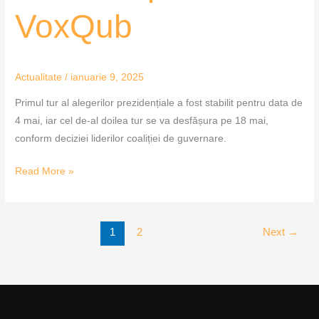
VoxQub
Actualitate
/
ianuarie 9, 2025
Primul tur al alegerilor prezidențiale a fost stabilit pentru data de
4 mai, iar cel de-al doilea tur se va desfășura pe 18 mai,
conform deciziei liderilor coaliției de guvernare.
Read More »
1
2
Next
→