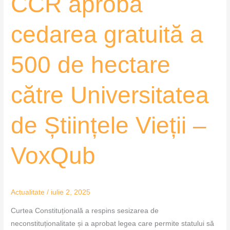
CCR aprobă
Științele
Vieții
cedarea gratuită a
–
VoxQub
500 de hectare
către Universitatea
de Științele Vieții –
VoxQub
Actualitate
/
iulie 2, 2025
Curtea Constituțională a respins sesizarea de
neconstituționalitate și a aprobat legea care permite statului să