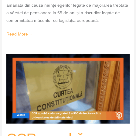
amânată din cauza neînțelegerilor legate de majorarea treptată
a vârstei de pensionare la 65 de ani și a riscurilor legate de
conformitatea măsurilor cu legislația europeană.
Read More »
CCR
aprobă
cedarea
gratuită
a
500
de
hectare
către
Universitatea
de