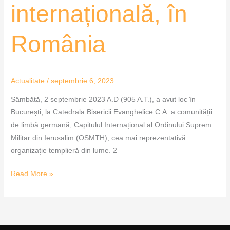
internațională,
internațională, în
în
România
România
Actualitate
/
septembrie 6, 2023
Sâmbătă, 2 septembrie 2023 A.D (905 A.T.), a avut loc în
București, la Catedrala Bisericii Evanghelice C.A. a comunității
de limbă germană, Capitulul Internațional al Ordinului Suprem
Militar din Ierusalim (OSMTH), cea mai reprezentativă
organizație templieră din lume. 2
Read More »