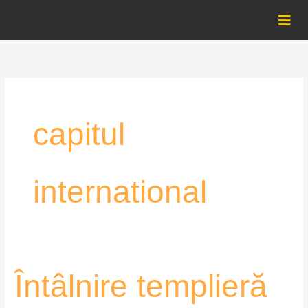
Skip
to
content
capitul
international
Întâlnire
Întâlnire templieră
templieră