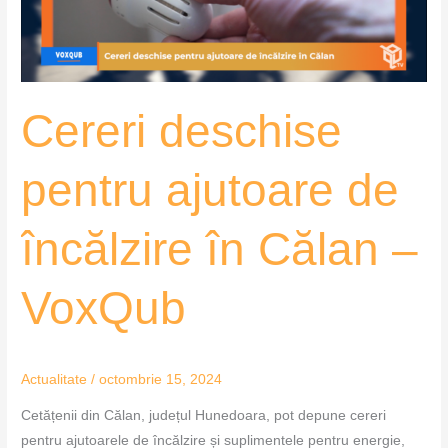
în
Călan
–
VoxQub
Cereri deschise
pentru ajutoare de
încălzire în Călan –
VoxQub
Actualitate
/
octombrie 15, 2024
Cetățenii din Călan, județul Hunedoara, pot depune cereri
pentru ajutoarele de încălzire și suplimentele pentru energie,