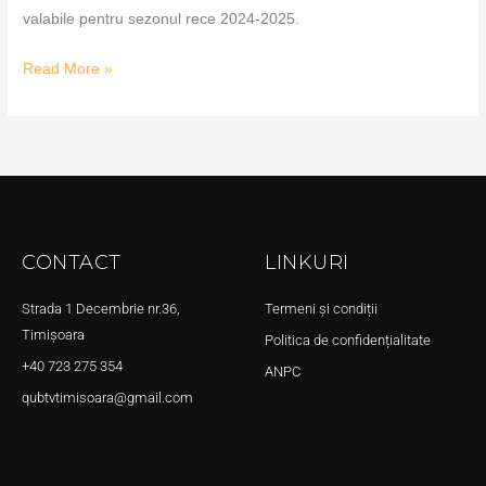
valabile pentru sezonul rece 2024-2025.
Read More »
CONTACT
LINKURI
Strada 1 Decembrie nr.36,
Termeni și condiții
Timișoara
Politica de confidențialitate
+40 723 275 354
ANPC
qubtvtimisoara@gmail.com