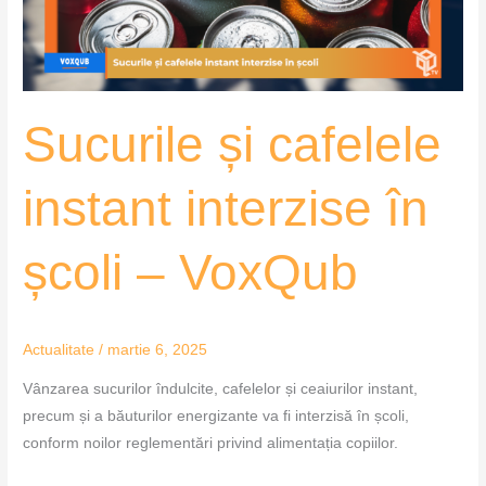
școli
–
VoxQub
Sucurile și cafelele
instant interzise în
școli – VoxQub
Actualitate
/
martie 6, 2025
Vânzarea sucurilor îndulcite, cafelelor și ceaiurilor instant,
precum și a băuturilor energizante va fi interzisă în școli,
conform noilor reglementări privind alimentația copiilor.