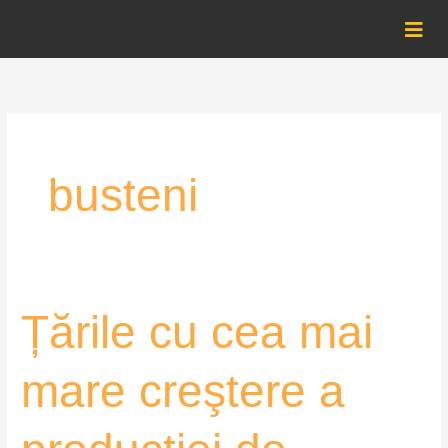
Skip
to
content
busteni
Țările
Țările cu cea mai
cu
cea
mare creştere a
mai
mare
creştere