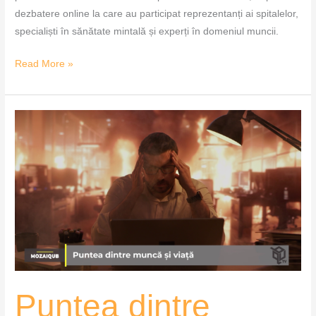
dezbatere online la care au participat reprezentanți ai spitalelor,
specialiști în sănătate mintală și experți în domeniul muncii.
Read More »
Puntea
dintre
muncă
și
viață
–
MozaiQub
Puntea dintre