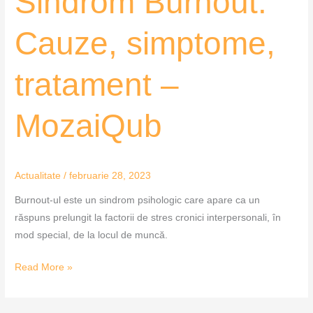
Sindrom Burnout:
Burnout:
Cauze,
Cauze, simptome,
simptome,
tratament
tratament –
–
MozaiQub
MozaiQub
Actualitate
/
februarie 28, 2023
Burnout-ul este un sindrom psihologic care apare ca un
răspuns prelungit la factorii de stres cronici interpersonali, în
mod special, de la locul de muncă.
Read More »