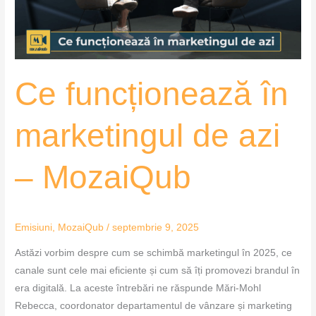
–
MozaiQub
Ce funcționează în
marketingul de azi
– MozaiQub
Emisiuni
,
MozaiQub
/
septembrie 9, 2025
Astăzi vorbim despre cum se schimbă marketingul în 2025, ce
canale sunt cele mai eficiente și cum să îți promovezi brandul în
era digitală. La aceste întrebări ne răspunde Mări-Mohl
Rebecca, coordonator departamentul de vânzare și marketing