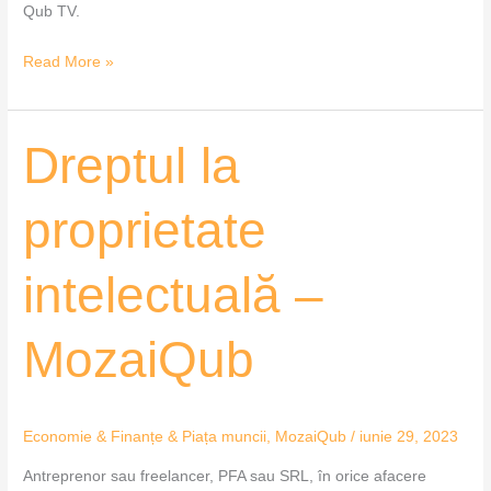
Qub TV.
Read More »
Dreptul
Dreptul la
la
proprietate
proprietate
intelectuală
–
intelectuală –
MozaiQub
MozaiQub
Economie & Finanțe & Piața muncii
,
MozaiQub
/
iunie 29, 2023
Antreprenor sau freelancer, PFA sau SRL, în orice afacere