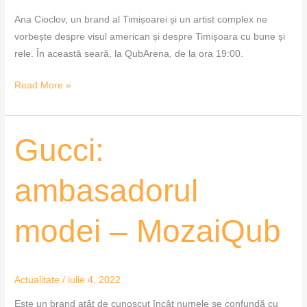
Ana Cioclov, un brand al Timișoarei și un artist complex ne
vorbește despre visul american și despre Timișoara cu bune și
rele. În această seară, la QubArena, de la ora 19:00.
Read More »
Gucci:
Gucci:
ambasadorul
modei
ambasadorul
–
MozaiQub
modei – MozaiQub
Actualitate
/
iulie 4, 2022
Este un brand atât de cunoscut încât numele se confundă cu