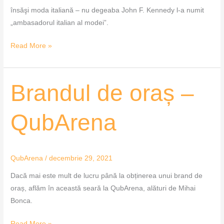
însăşi moda italiană – nu degeaba John F. Kennedy l-a numit
„ambasadorul italian al modei”.
Read More »
Brandul
Brandul de oraș –
de
oraș
QubArena
–
QubArena
QubArena
/
decembrie 29, 2021
Dacă mai este mult de lucru până la obținerea unui brand de
oraș, aflăm în această seară la QubArena, alături de Mihai
Bonca.
Read More »