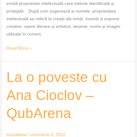
există proprietate intelectuală care trebuie identificată și
protejată. . După cum sugerează și numele, proprietatea
intelectuală se referă la creații ale minții: invenții și expresii
creative, opere literare și artistice, desene, nume și imagini
utilizate în comerț.
Read More »
La
La o poveste cu
o
poveste
Ana Cioclov –
cu
Ana
QubArena
Cioclov
–
QubArena
Actualitate
/
octombrie 6, 2022