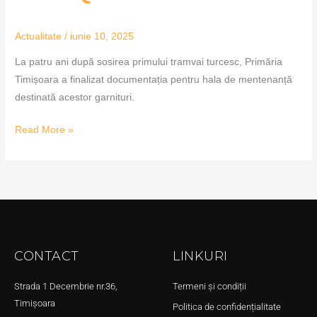
Actualitate
/
iunie 10, 2025
La patru ani după sosirea primului tramvai turcesc, Primăria
Timișoara a finalizat documentația pentru hala de mentenanță
destinată acestor garnituri.
Read More »
CONTACT
LINKURI
Strada 1 Decembrie nr.36,
Termeni și condiții
Timișoara
Politica de confidențialitate