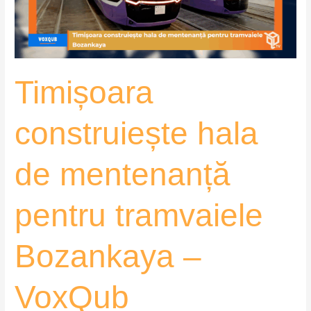
tramvaiele
Bozankaya
–
VoxQub
Timișoara
construiește hala
de mentenanță
pentru tramvaiele
Bozankaya –
VoxQub