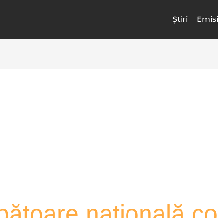
Știri
Emisi
bătoare naţională c