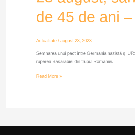
sărbătoare
de 45 de ani
naţională
comunistă,
timp
de
Actualitate
/
august 23, 2023
45
Semnarea unui pact între Germania nazistă şi URSS,
de
ruperea Basarabiei din trupul României.
ani
–
Read More »
VOXQUB