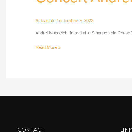
Ivanovich
–
Actualitate
/
octombrie 9, 2023
QubArena
Andrei Ivanovich, în recital la Sinagoga din Cetate
Read More »
CONTACT
LIN