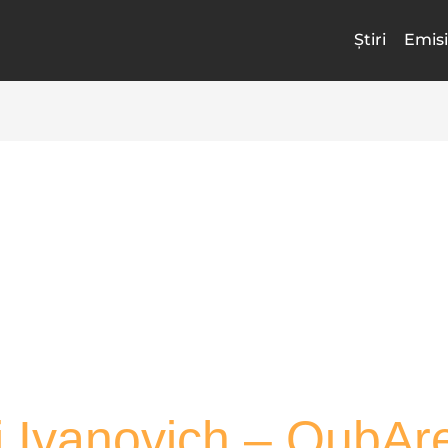
Știri
Emisi
i Ivanovich – QubAr