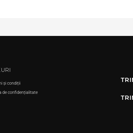
KURI
TRI
 și condiții
a de confidențialitate
TRI