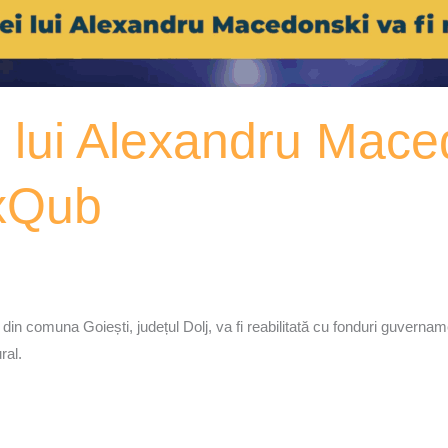
i lui Alexandru Maced
oxQub
 comuna Goiești, județul Dolj, va fi reabilitată cu fonduri guvername
ral.