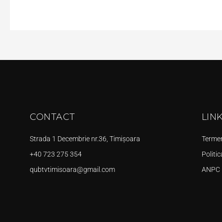
CONTACT
LIN
Strada 1 Decembrie nr.36, Timișoara
Termeni
+40 723 275 354
Politic
qubtvtimisoara@gmail.com
ANPC