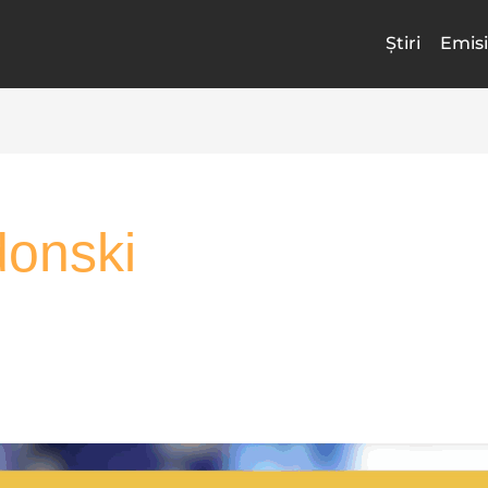
Știri
Emisi
onski