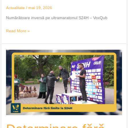
Actualitate
/
mai 19, 2026
Numărătoare inversă pe ultramaratonul S24H – VoxQub
Read More »
Determinare
fără
limite
la
S24H
–
VoxQub