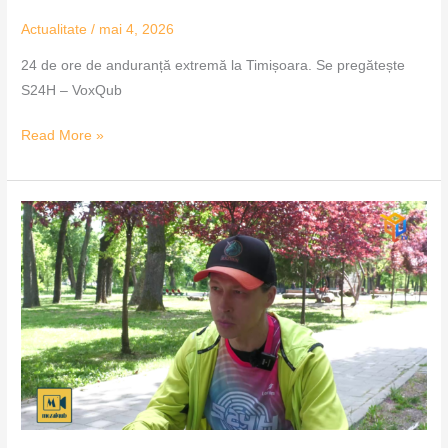
Actualitate
/
mai 4, 2026
24 de ore de anduranță extremă la Timișoara. Se pregătește
S24H – VoxQub
Read More »
Răzvan
Farkas,
povestea
unui
campion
–
MozaiQub