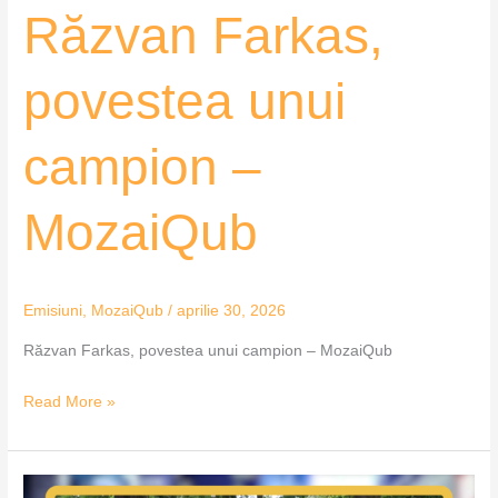
Răzvan Farkas,
povestea unui
campion –
MozaiQub
Emisiuni
,
MozaiQub
/
aprilie 30, 2026
Răzvan Farkas, povestea unui campion – MozaiQub
Read More »
Fii