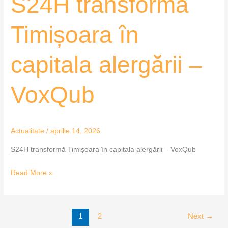
S24H transformă
Timișoara în
capitala alergării –
VoxQub
Actualitate
/
aprilie 14, 2026
S24H transformă Timișoara în capitala alergării – VoxQub
Read More »
1
2
Next
→