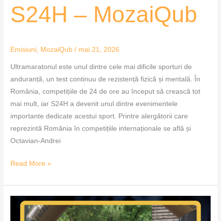
S24H – MozaiQub
Emisiuni
,
MozaiQub
/
mai 21, 2026
Ultramaratonul este unul dintre cele mai dificile sporturi de
anduranță, un test continuu de rezistență fizică și mentală. În
România, competițiile de 24 de ore au început să crească tot
mai mult, iar S24H a devenit unul dintre evenimentele
importante dedicate acestui sport. Printre alergătorii care
reprezintă România în competițiile internaționale se află și
Octavian-Andrei
Read More »
Numărătoare
inversă