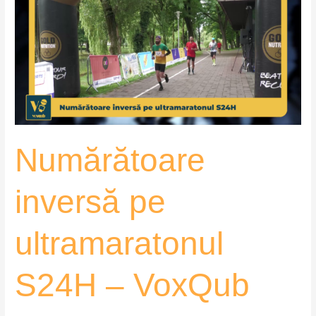
pe
ultramaratonul
S24H
–
VoxQub
Numărătoare
inversă pe
ultramaratonul
S24H – VoxQub