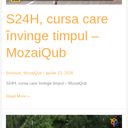
S24H, cursa care
învinge timpul –
MozaiQub
Emisiuni
,
MozaiQub
/
aprilie 23, 2026
S24H, cursa care învinge timpul – MozaiQub
Read More »
S24H,
de