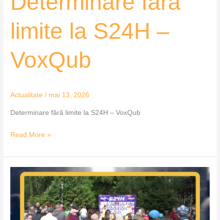
Determinare fără
limite la S24H –
VoxQub
Actualitate
/
mai 13, 2026
Determinare fără limite la S24H – VoxQub
Read More »
24
de
ore
de