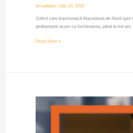
Actualitate
/
iulie 14, 2025
Șoferii care traversează Macedonia de Nord spre Gr
pedepsește acum cu închisoarea, până la trei ani.
Read More »
Crește
numărul
șoferilor
beți
și