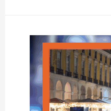
Macedonia
introduce
închisoarea
pentru
viteza
excesivă
–
VoxQub