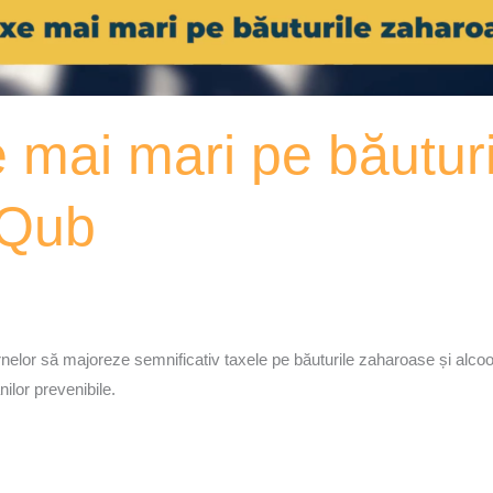
 mai mari pe băutur
xQub
lor să majoreze semnificativ taxele pe băuturile zaharoase și alcoolic
nilor prevenibile.