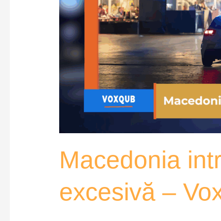
Macedonia intr
excesivă – V