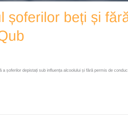
șoferilor beți și făr
xQub
 a șoferilor depistați sub influența alcoolului și fără permis de conduc