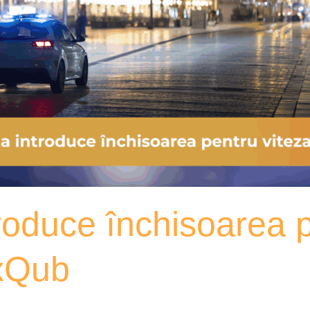
oduce închisoarea p
oxQub