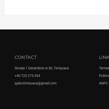
CONTACT
LIN
Strada 1 Decembrie nr.36, Timișoara
Termeni
+40 723 275 354
Politic
qubtvtimisoara@gmail.com
ANPC