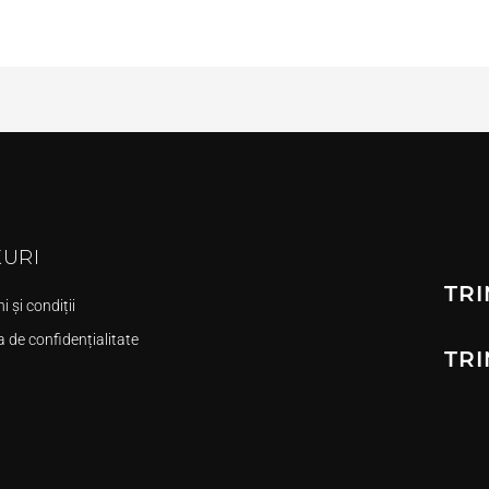
KURI
TRI
 și condiții
a de confidențialitate
TRI