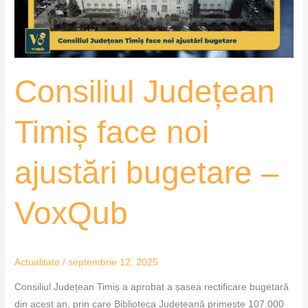
bugetare
–
VoxQub
Consiliul Județean
Timiș face noi
ajustări bugetare –
VoxQub
Actualitate
/
septembrie 12, 2025
Consiliul Județean Timiș a aprobat a șasea rectificare bugetară
din acest an, prin care Biblioteca Județeană primește 107.000