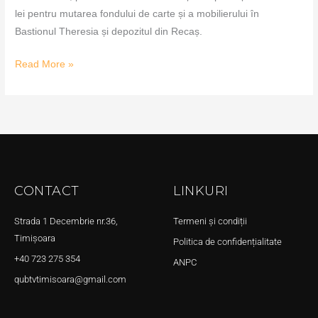
lei pentru mutarea fondului de carte și a mobilierului în
Bastionul Theresia și depozitul din Recaș.
Read More »
CONTACT
LINKURI
Strada 1 Decembrie nr.36,
Termeni și condiții
Timișoara
Politica de confidențialitate
+40 723 275 354
ANPC
qubtvtimisoara@gmail.com