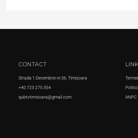
CONTACT
LIN
Strada 1 Decembrie nr.36, Timișoara
Termeni
+40 723 275 354
Politic
qubtvtimisoara@gmail.com
ANPC