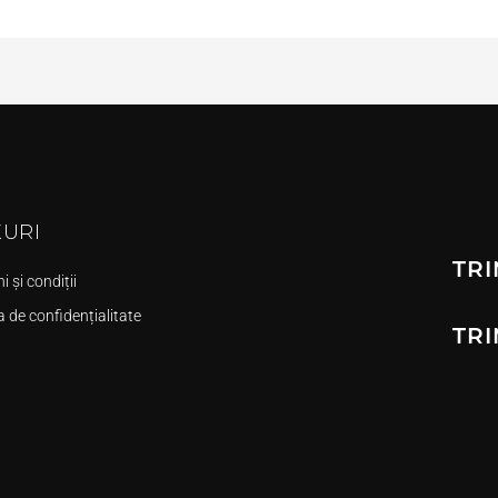
KURI
TRI
 și condiții
a de confidențialitate
TRI