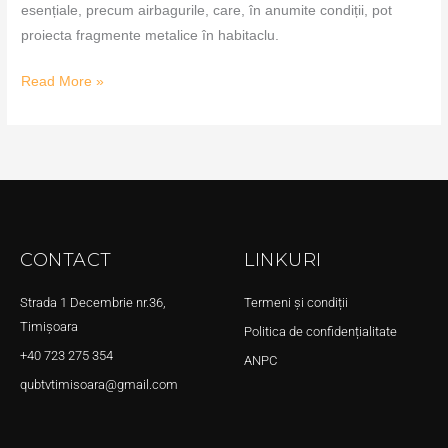
esențiale, precum airbagurile, care, în anumite condiții, pot
proiecta fragmente metalice în habitaclu.
Read More »
CONTACT
LINKURI
Strada 1 Decembrie nr.36,
Termeni și condiții
Timișoara
Politica de confidențialitate
+40 723 275 354
ANPC
qubtvtimisoara@gmail.com