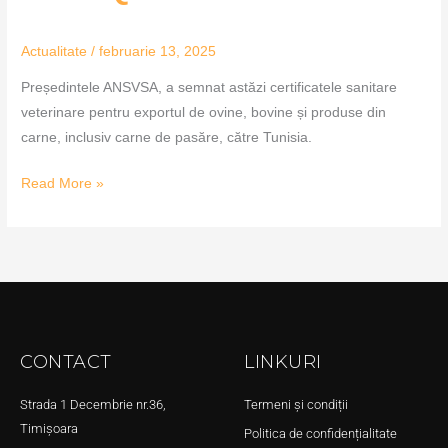
Actualitate
/
februarie 13, 2025
Președintele ANSVSA, a semnat astăzi certificatele sanitare
veterinare pentru exportul de ovine, bovine și produse din
carne, inclusiv carne de pasăre, către Tunisia.
Read More »
CONTACT
LINKURI
Strada 1 Decembrie nr.36,
Termeni și condiții
Timișoara
Politica de confidențialitate