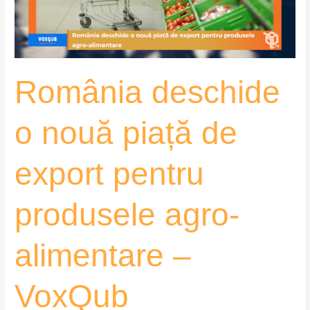
export
pentru
produsele
agro-
România deschide
alimentare
–
VoxQub
o nouă piață de
export pentru
produsele agro-
alimentare –
VoxQub