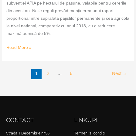
subvenției APIA pe hectarul de pășune, valabile pentru cererile
din acest an. Noile reguli prevăd menținerea unui raport
proporțional între suprafața pajiștilor permanente și cea agricolă
la nivel național, comparativ cu anul 2018, cu o reducere
maximă admisă de 5%.
Read More »
1
2
…
6
Next
→
CONTACT
LINKURI
Strada 1 Decembrie nr.36,
Termeni și condiții