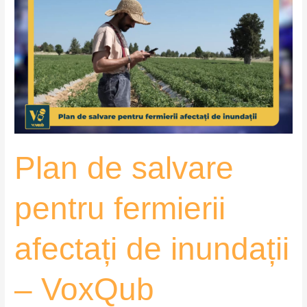
de
salvare
pentru
fermierii
afectați
de
inundații
–
VoxQub
Plan de salvare
pentru fermierii
afectați de inundații
– VoxQub