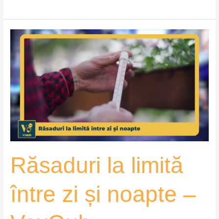
Răsaduri
la
limită
între
zi
și
noapte
–
VoxQub
Răsaduri la limită
între zi și noapte –