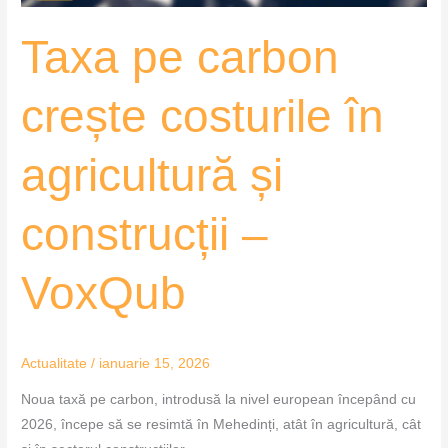
–
Taxa pe carbon
VoxQub
crește costurile în
agricultură și
construcții –
VoxQub
Actualitate
/
ianuarie 15, 2026
Noua taxă pe carbon, introdusă la nivel european începând cu
2026, începe să se resimtă în Mehedinți, atât în agricultură, cât