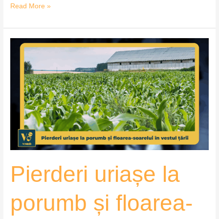
Read More »
Pierderi
uriașe
la
porumb
și
floarea-
soarelui
în
vestul
țării
Pierderi uriașe la
–
VoxQub
porumb și floarea-