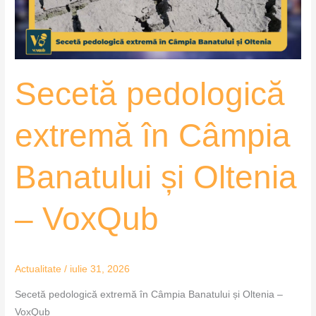
și
Oltenia
–
VoxQub
Secetă pedologică
extremă în Câmpia
Banatului și Oltenia
– VoxQub
Actualitate
/
iulie 31, 2026
Secetă pedologică extremă în Câmpia Banatului și Oltenia –
VoxQub