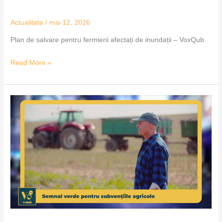
Actualitate
/
mai 12, 2026
Plan de salvare pentru fermierii afectați de inundații – VoxQub
Read More »
Semnal
verde
pentru
subvențiile
agricole
–
VoxQub