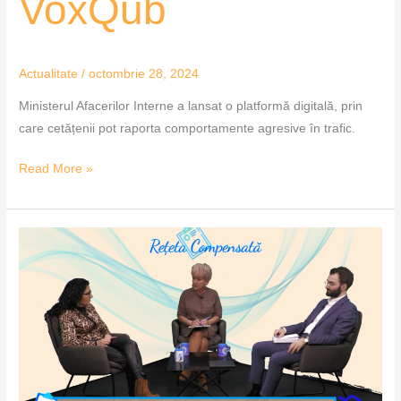
VoxQub
Actualitate
/
octombrie 28, 2024
Ministerul Afacerilor Interne a lansat o platformă digitală, prin
care cetățenii pot raporta comportamente agresive în trafic.
Read More »
Hărțuirea,
agresiunea,
abuzul…
fenomene
care
distrug
vieți
–