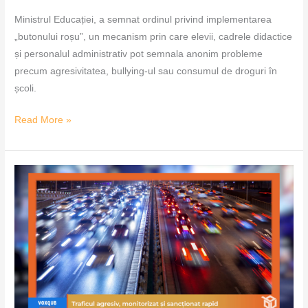
Ministrul Educației, a semnat ordinul privind implementarea
„butonului roșu”, un mecanism prin care elevii, cadrele didactice
și personalul administrativ pot semnala anonim probleme
precum agresivitatea, bullying-ul sau consumul de droguri în
școli.
Read More »
Traficul
agresiv,
monitorizat
și
sancționat
rapid
–
VoxQub