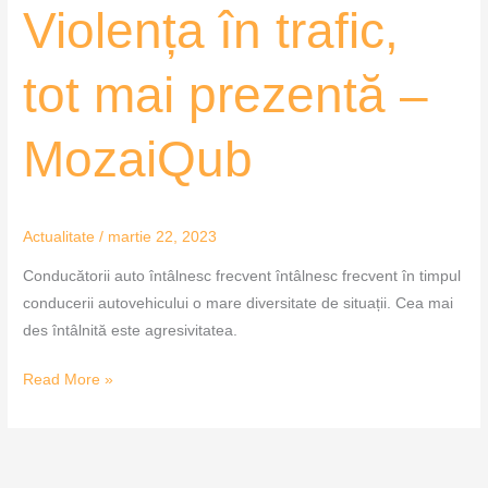
Violența
Violența în trafic,
în
trafic,
tot mai prezentă –
tot
mai
MozaiQub
prezentă
–
MozaiQub
Actualitate
/
martie 22, 2023
Conducătorii auto întâlnesc frecvent întâlnesc frecvent în timpul
conducerii autovehicului o mare diversitate de situații. Cea mai
des întâlnită este agresivitatea.
Read More »