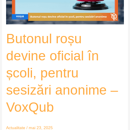
pentru
sesizări
anonime
–
Butonul roșu
VoxQub
devine oficial în
școli, pentru
sesizări anonime –
VoxQub
Actualitate
/
mai 23, 2025