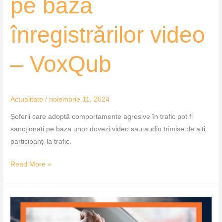
pe baza
înregistrărilor video
– VoxQub
Actualitate
/
noiembrie 11, 2024
Șoferii care adoptă comportamente agresive în trafic pot fi
sancționați pe baza unor dovezi video sau audio trimise de alți
participanți la trafic.
Read More »
Șoferii
agresivi,