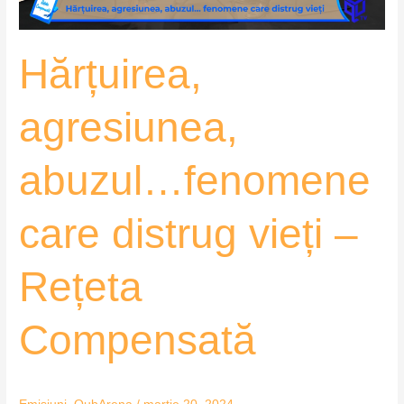
Rețeta
Compensată
Hărțuirea,
agresiunea,
abuzul…fenomene
care distrug vieți –
Rețeta
Compensată