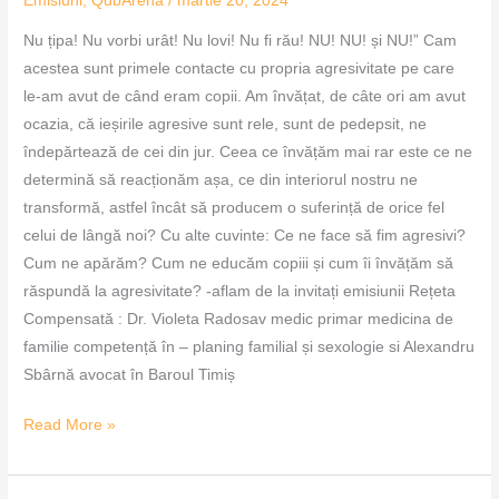
Emisiuni
,
QubArena
/
martie 20, 2024
Nu țipa! Nu vorbi urât! Nu lovi! Nu fi rău! NU! NU! și NU!” Cam
acestea sunt primele contacte cu propria agresivitate pe care
le-am avut de când eram copii. Am învățat, de câte ori am avut
ocazia, că ieșirile agresive sunt rele, sunt de pedepsit, ne
îndepărtează de cei din jur. Ceea ce învățăm mai rar este ce ne
determină să reacționăm așa, ce din interiorul nostru ne
transformă, astfel încât să producem o suferință de orice fel
celui de lângă noi? Cu alte cuvinte: Ce ne face să fim agresivi?
Cum ne apărăm? Cum ne educăm copiii și cum îi învățăm să
răspundă la agresivitate? -aflam de la invitați emisiunii Rețeta
Compensată : Dr. Violeta Radosav medic primar medicina de
familie competență în – planing familial și sexologie si Alexandru
Sbârnă avocat în Baroul Timiș
Read More »