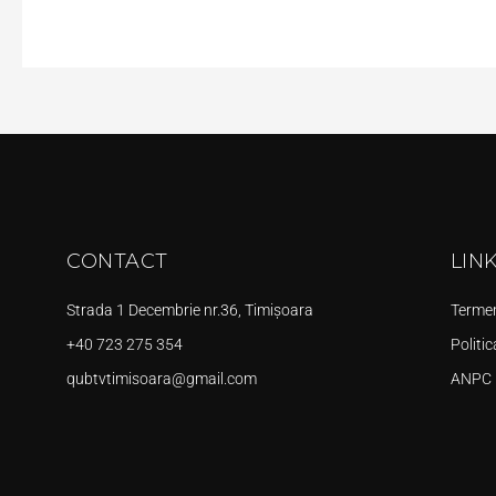
CONTACT
LIN
Strada 1 Decembrie nr.36, Timișoara
Termeni
+40 723 275 354
Politic
qubtvtimisoara@gmail.com
ANPC