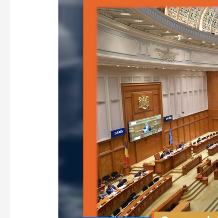
restructurarea
instituțiilor
pentru
reducerea
cheltuielilor
–
VoxQub