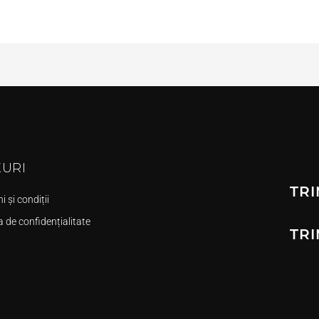
KURI
TRI
 și condiții
a de confidențialitate
TRI