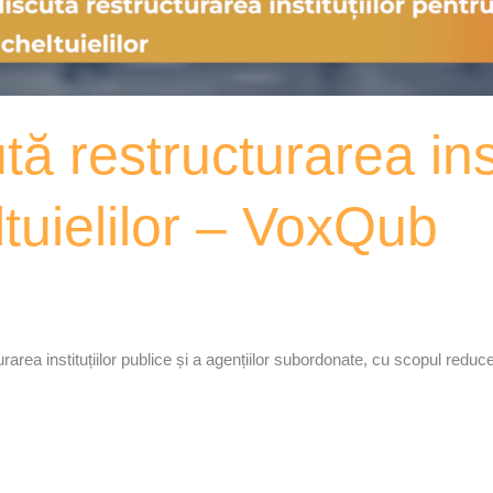
ă restructurarea inst
tuielilor – VoxQub
rea instituțiilor publice și a agențiilor subordonate, cu scopul reduceri