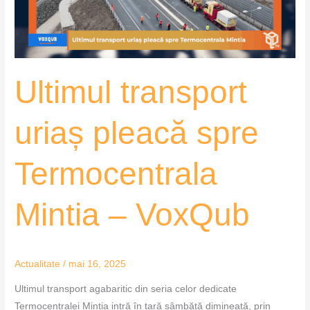
Mintia
–
VoxQub
Ultimul transport
uriaș pleacă spre
Termocentrala
Mintia – VoxQub
Actualitate
/
mai 16, 2025
Ultimul transport agabaritic din seria celor dedicate
Termocentralei Mintia intră în țară sâmbătă dimineață, prin