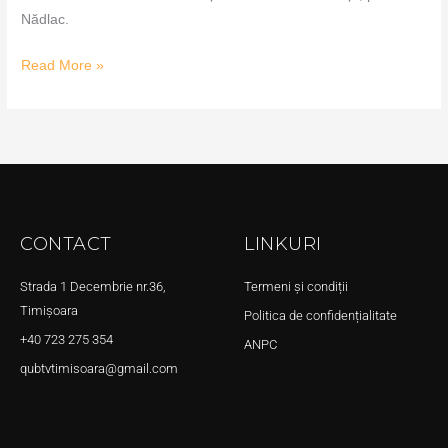
Nădlac.
Read More »
CONTACT
LINKURI
Strada 1 Decembrie nr.36,
Termeni și condiții
Timișoara
Politica de confidențialitate
+40 723 275 354
ANPC
qubtvtimisoara@gmail.com