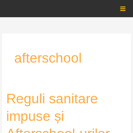
Skip
to
content
afterschool
Reguli
Reguli sanitare
sanitare
impuse
impuse și
și
Afterschool-
urilor