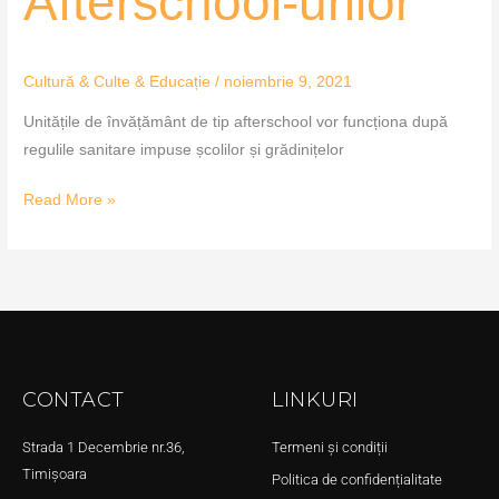
Afterschool-urilor
Cultură & Culte & Educație
/
noiembrie 9, 2021
Unitățile de învățământ de tip afterschool vor funcționa după
regulile sanitare impuse școlilor și grădinițelor
Read More »
CONTACT
LINKURI
Strada 1 Decembrie nr.36,
Termeni și condiții
Timișoara
Politica de confidențialitate