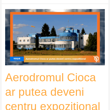
Aerodromul
Cioca
ar
putea
deveni
centru
expozițional
–
VoxQub
Aerodromul Cioca
ar putea deveni
centru expozițional