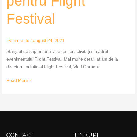
pentru Flight
Flight
Festival
Festival
Evenimente
/
august 24, 2021
Sfârșitul de săptămână vine cu noi activități în cadrul
evenimentului Flight Festival. Mai multe detalii aflăm de la
directorul artistic al Flight Festival, Vlad Garboni.
Read More »
CONTACT
LINKURI