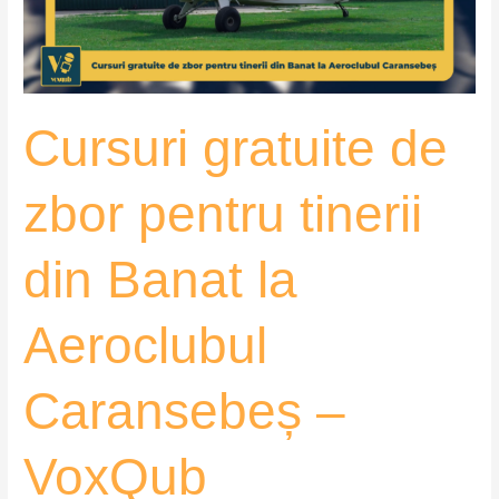
din
Banat
la
Aeroclubul
Cursuri gratuite de
Caransebeș
–
VoxQub
zbor pentru tinerii
din Banat la
Aeroclubul
Caransebeș –
VoxQub