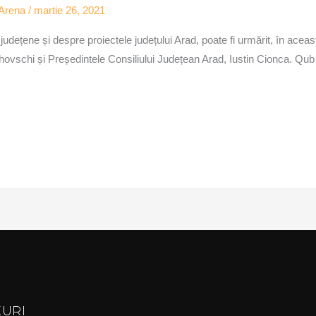
Arena
/
martie 26, 2021
județene și despre proiectele județului Arad, poate fi urmărit, în acea
uhovschi și Președintele Consiliului Județean Arad, Iustin Cionca. Qu
KURI