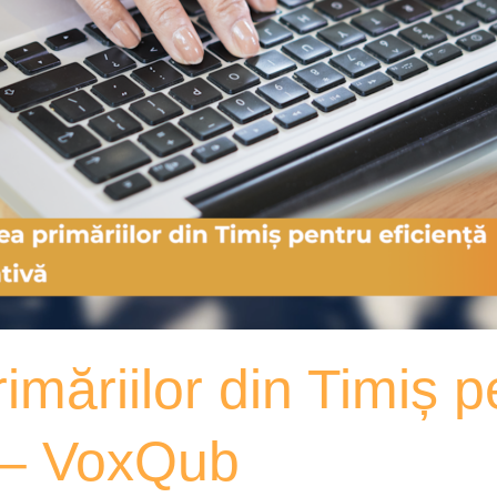
rimăriilor din Timiș p
ă – VoxQub