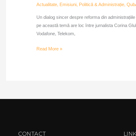
Actualitate
,
Emisiuni
,
Politică & Administrație
,
Qub
Cionca
Un dialog sincer despre reforma din administrațiile 
pe această temă are loc între jurnalista Corina Gl
Vodafone, Telekom,
Read More »
CONTACT
LIN