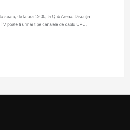
stă seară, de la ora 19:00, la Qub Arena. Discuția
b TV poate fi urmărit pe canalele de cablu UPC,