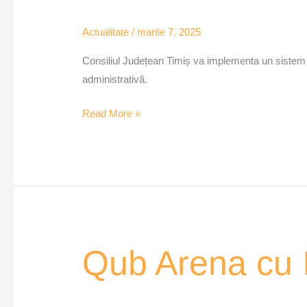
Actualitate
/
martie 7, 2025
Consiliul Județean Timiș va implementa un sistem di
administrativă.
Read More »
Qub
Qub Arena cu 
Arena
cu
Iustin