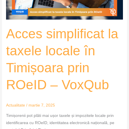
Timișoara
prin
ROeID
–
Acces simplificat la
VoxQub
taxele locale în
Timișoara prin
ROeID – VoxQub
Actualitate
/
martie 7, 2025
Timișorenii pot plăti mai ușor taxele și impozitele locale prin
identificarea cu ROeID, identitatea electronică națională, pe