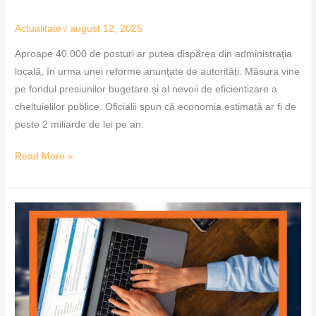
Actualitate
/
august 12, 2025
Aproape 40.000 de posturi ar putea dispărea din administrația
locală, în urma unei reforme anunțate de autorități. Măsura vine
pe fondul presiunilor bugetare și al nevoii de eficientizare a
cheltuielilor publice. Oficialii spun că economia estimată ar fi de
peste 2 miliarde de lei pe an.
Read More »
Acces
simplificat
la
taxele
locale
în