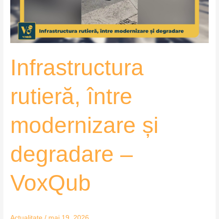
–
VoxQub
Infrastructura
rutieră, între
modernizare și
degradare –
VoxQub
Actualitate
/
mai 19, 2026