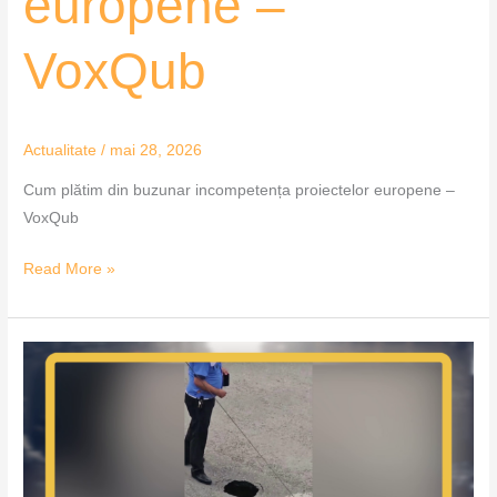
europene –
VoxQub
Actualitate
/
mai 28, 2026
Cum plătim din buzunar incompetența proiectelor europene –
VoxQub
Read More »
Infrastructura
rutieră,
între
modernizare
și
degradare