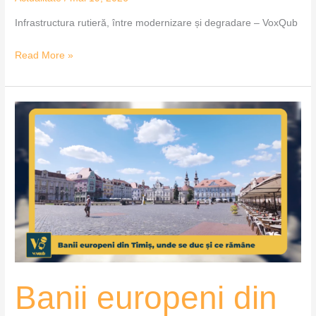
Infrastructura rutieră, între modernizare și degradare – VoxQub
Read More »
Banii
europeni
din
Timiș,
unde
se
duc
și
ce
rămâne
Banii europeni din
–
VoxQub