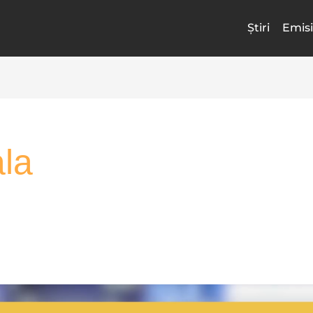
Știri
Emisi
ala