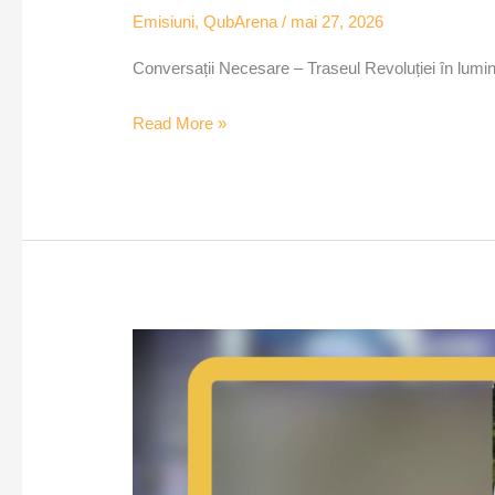
Emisiuni
,
QubArena
/
mai 27, 2026
Conversații Necesare – Traseul Revoluției în lumi
Read More »
Fantoma
unui
simbol
din
Timișoara,
fostul