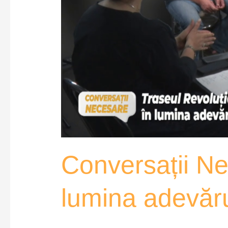
Conversații Ne
lumina adevăru