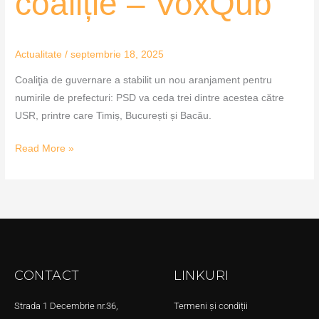
coaliție – VoxQub
Actualitate
/
septembrie 18, 2025
Coaliţia de guvernare a stabilit un nou aranjament pentru
numirile de prefecturi: PSD va ceda trei dintre acestea către
USR, printre care Timiș, București și Bacău.
Read More »
CONTACT
LINKURI
Strada 1 Decembrie nr.36,
Termeni și condiții