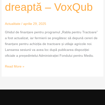
dreaptă – VoxQub
Actualitate
/
aprilie 29, 2025
Ghidul de finanțare pentru programul „Rabla pentru Tractoare”
a fost actualizat, iar fermierii se pregătesc să depună cereri de
finanțare pentru achiziția de tractoare și utilaje agricole noi.
Lansarea sesiunii va avea loc după publicarea dispoziției
oficiale a președintelui Administrației Fondului pentru Mediu.
Read More »