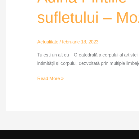
–
sufletului – M
Tu
ești
un
alt
Actualitate
/
februarie 18, 2023
eu
Tu ești un alt eu – O catedrală a corpului al artiste
–
intimității și corpului, dezvoltată prin multiple limba
O
catedrală
Read More »
a
sufletului
–
Mozaiqub