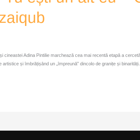
ozaiqub
i și cineastei Adina Pintilie marchează cea mai recentă etapă a cercetări
je artistice și îmbrățișând un „împreună” dincolo de granițe și binarități.