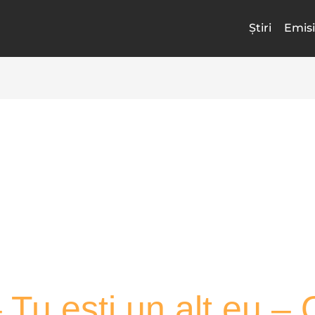
Știri
Emisi
– Tu ești un alt eu –