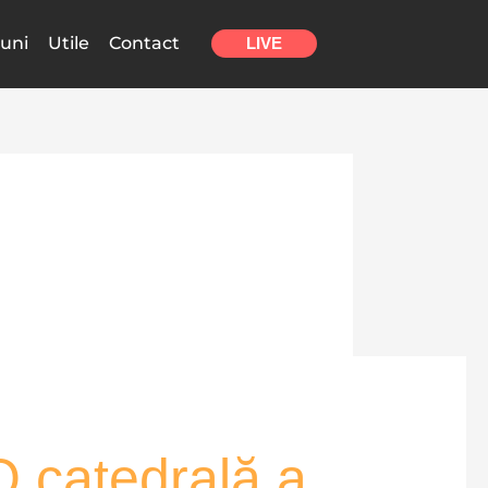
uni
Utile
Contact
LIVE
 O catedrală a