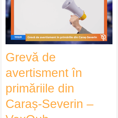
avertisment
în
primăriile
din
Caraș-
Severin
–
VoxQub
Grevă de
avertisment în
primăriile din
Caraș-Severin –