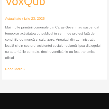
VoxQub
Actualitate
/
iulie 23, 2025
Mai multe primării comunale din Caraș-Severin au suspendat
temporar activitatea cu publicul în semn de protest față de
condițiile de muncă și salarizare. Angajații din administrația
locală și din sectorul asistenței sociale reclamă lipsa dialogului
cu autoritățile centrale, deși revendicările au fost transmise
oficial.
Read More »