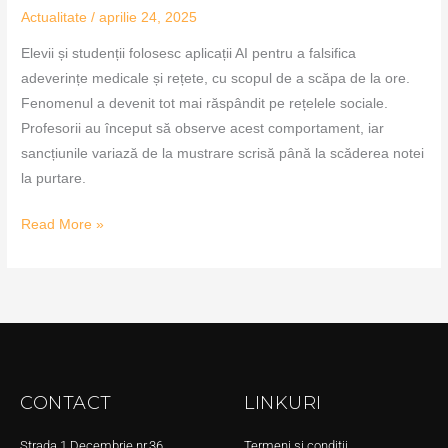
Actualitate
/
aprilie 24, 2025
Elevii și studenții folosesc aplicații AI pentru a falsifica
adeverințe medicale și rețete, cu scopul de a scăpa de la ore.
Fenomenul a devenit tot mai răspândit pe rețelele sociale.
Profesorii au început să observe acest comportament, iar
sancțiunile variază de la mustrare scrisă până la scăderea notei
la purtare.
Read More »
CONTACT
LINKURI
Strada 1 Decembrie nr.36,
Termeni și condiții