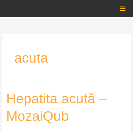
Skip
to
content
acuta
Hepatita
Hepatita acută –
acută
–
MozaiQub
MozaiQub