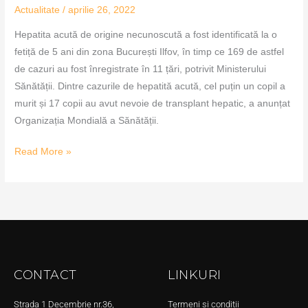
Actualitate
/
aprilie 26, 2022
Hepatita acută de origine necunoscută a fost identificată la o
fetiță de 5 ani din zona București Ilfov, în timp ce 169 de astfel
de cazuri au fost înregistrate în 11 țări, potrivit Ministerului
Sănătății. Dintre cazurile de hepatită acută, cel puțin un copil a
murit și 17 copii au avut nevoie de transplant hepatic, a anunțat
Organizația Mondială a Sănătății.
Read More »
CONTACT
LINKURI
Strada 1 Decembrie nr.36,
Termeni și condiții