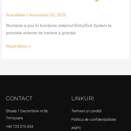
Actualitate
/
decembrie 10, 2025
România a pus în funcțiune sistemul Entry/Exit System la
punctele externe de trecere a graniței.
Read More »
CONTACT
LINKURI
Strada 1 Decembrie nr.36,
Termeni și condiții
Timișoara
Politica de confidențialitate
+40 723 275 354
ANPC