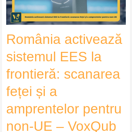
scanarea
feței
și
a
România activează
amprentelor
pentru
non-
sistemul EES la
UE
–
frontieră: scanarea
VoxQub
feței și a
amprentelor pentru
non-UE – VoxQub