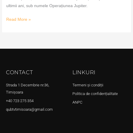
ultimii ani, sub numele Operațiunea Jupiter.
Read More »
CONTACT
LINKURI
Strada 1 Decembrie nr.36,
Termeni și condiții
Timișoara
Politica de confidențialitate
+40 723 275 354
ANPC
qubtvtimisoara@gmail.com