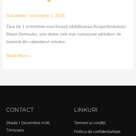
Actualitate
/
octombrie 1, 2025
Ziua de 1 octombrie marchează sărbătoarea Acoperământului
Maicii Domnului, una dintre cele mai cunoscute sărbători de
toamnă din calendarul ortodox.
Read More »
CONTACT
LINKURI
Strada 1 Decembrie nr.36,
Termeni și condiții
Timișoara
Politica de confidențialitate