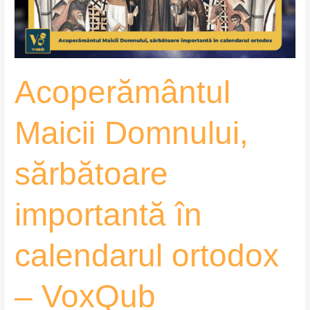
calendarul
ortodox
–
VoxQub
Acoperământul
Maicii Domnului,
sărbătoare
importantă în
calendarul ortodox
– VoxQub