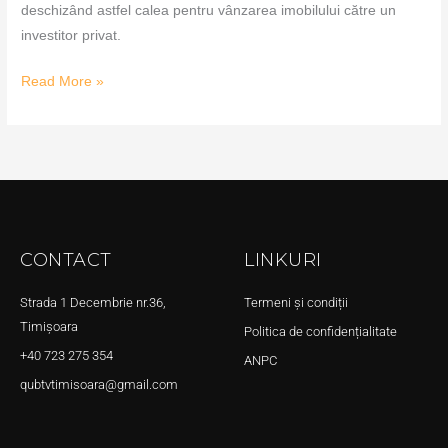
deschizând astfel calea pentru vânzarea imobilului către un
investitor privat.
Read More »
CONTACT
LINKURI
Strada 1 Decembrie nr.36,
Termeni și condiții
Timișoara
Politica de confidențialitate
+40 723 275 354
ANPC
qubtvtimisoara@gmail.com