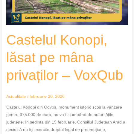
–
VoxQub
Castelul Konopi,
lăsat pe mâna
privaților – VoxQub
Actualitate
/
februarie 20, 2026
Castelul Konopi din Odvoș, monument istoric scos la vânzare
pentru 375.000 de euro, nu va fi cumpărat de autoritățile
județene. În ședința din 19 februarie, Consiliul Județean Arad a
decis să nu își exercite dreptul legal de preempțiune,